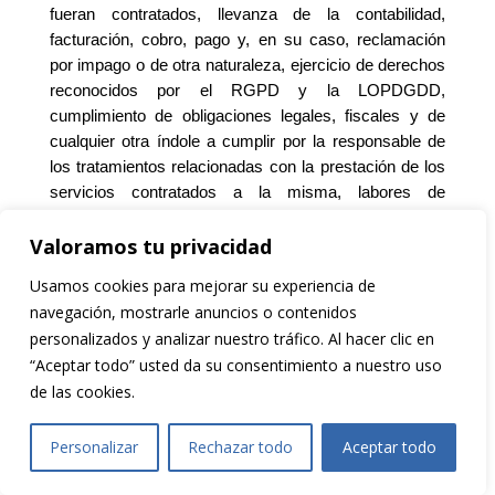
fueran contratados, llevanza de la contabilidad,
facturación, cobro, pago y, en su caso, reclamación
por impago o de otra naturaleza, ejercicio de derechos
reconocidos por el RGPD y la LOPDGDD,
cumplimiento de obligaciones legales, fiscales y de
cualquier otra índole a cumplir por la responsable de
los tratamientos relacionadas con la prestación de los
servicios contratados a la misma, labores de
fidelización de clientes.
Valoramos tu privacidad
Los datos de carácter personal facilitados por el
Usuario, por medio de esta página web, incluido el
Usamos cookies para mejorar su experiencia de
envío de emails o el formulario de contacto existente
navegación, mostrarle anuncios o contenidos
en la misma, se almacenarán en un archivo
personalizados y analizar nuestro tráfico. Al hacer clic en
automatizado bajo la responsabilidad de VELTIS
“Aceptar todo” usted da su consentimiento a nuestro uso
RATING, S.L. con las finalidades anteriormente
de las cookies.
citadas, así como también para responder a sus
consultas, gestionar, en su caso, nuestra relación
Personalizar
Rechazar todo
Aceptar todo
comercial/contractual, así como informarle sobre
servicios o productos de esta responsable del