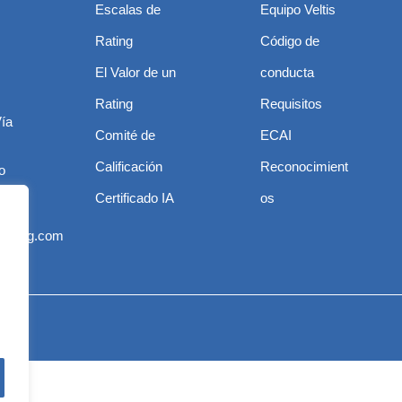
Escalas de
Equipo Veltis
Rating
Código de
El Valor de un
conducta
Rating
Requisitos
Vía
Comité de
ECAI
Calificación
Reconocimient
o
Certificado IA
os
nico
srating.com
rvados