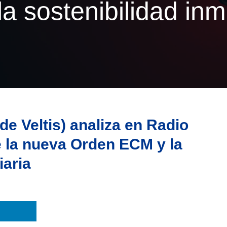
a sostenibilidad inmo
e Veltis) analiza en Radio
e la nueva Orden ECM y la
iaria