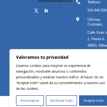

Teléfono
910 840 508

Oficinas
Centrales
Calle Gran 
1, Planta 6,
48001, Bilba

Correo electró
Valoramos tu privacidad
clientes@velti
Usamos cookies para mejorar su experiencia de
navegación, mostrarle anuncios o contenidos
personalizados y analizar nuestro tráfico. Al hacer clic en
“Aceptar todo” usted da su consentimiento a nuestro uso
Copyright © 2026 Veltis Rating. Todos los derechos rese
de las cookies.
Personalizar
Rechazar todo
Aceptar todo