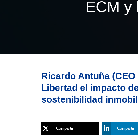
ECM y l
Ricardo Antuña (CEO d
Libertad el impacto d
sostenibilidad inmobil
Compartir
Compartir