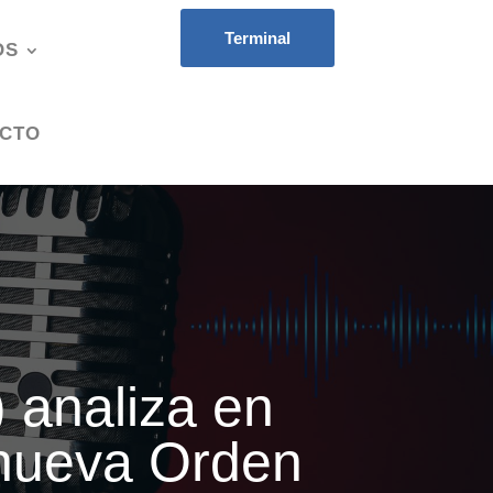
Terminal
OS
CTO
 analiza en
 nueva Orden