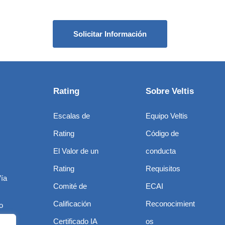
Solicitar Información
Rating
Sobre Veltis
Escalas de
Equipo Veltis
Rating
Código de
El Valor de un
conducta
Rating
Requisitos
Vía
Comité de
ECAI
Calificación
Reconocimient
o
Certificado IA
os
nico