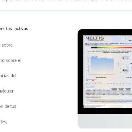
re tus activos
a sobre
to sobre el
ncias del
alquier
ón de tus
rdes,