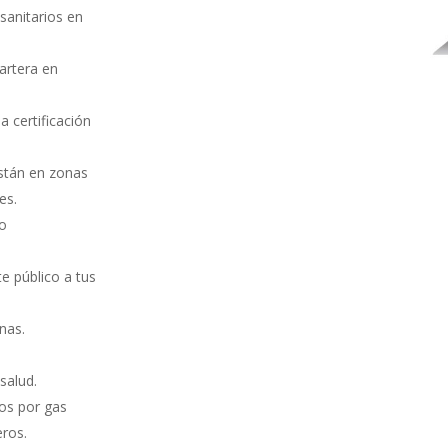
 sanitarios en
cartera en
a certificación
están en zonas
es.
mo
e público a tus
nas.
salud.
gos por gas
eros.