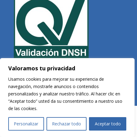
Valoramos tu privacidad
Copyright © 2026 Veltis Rating. Todos los derechos reservados
Usamos cookies para mejorar su experiencia de
navegación, mostrarle anuncios o contenidos
personalizados y analizar nuestro tráfico. Al hacer clic en
Desarrollado por
Vega Consultores
“Aceptar todo” usted da su consentimiento a nuestro uso
de las cookies.
Personalizar
Rechazar todo
Aceptar todo