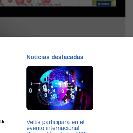
Noticias destacadas
Veltis participará en el
ldo
evento internacional