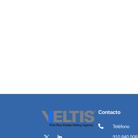
Contacto

Teléfono
910 840 508