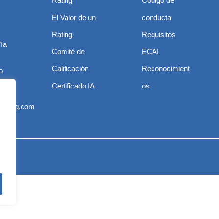
Rating
Código de
El Valor de un
conducta
Rating
Requisitos
Vía
Comité de
ECAI
Calificación
Reconocimient
o
Certificado IA
os
nico
srating.com
rvados