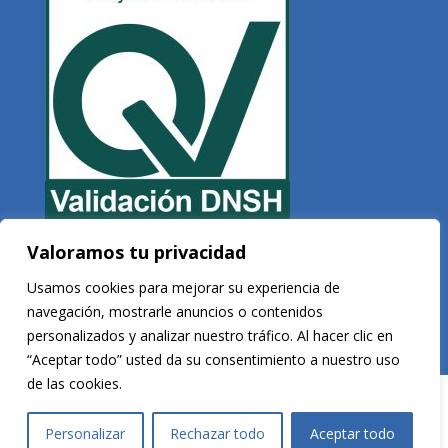
Valoramos tu privacidad
Copyright © 2026 Veltis Rating. Todos los derechos reservados
Usamos cookies para mejorar su experiencia de
navegación, mostrarle anuncios o contenidos
personalizados y analizar nuestro tráfico. Al hacer clic en
Desarrollado por
Vega Consultores
“Aceptar todo” usted da su consentimiento a nuestro uso
de las cookies.
Personalizar
Rechazar todo
Aceptar todo