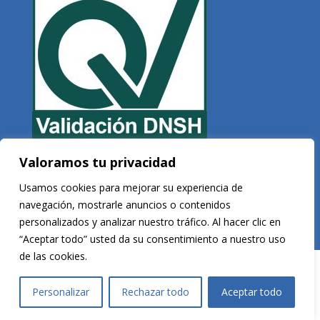
Valoramos tu privacidad
Copyright © 2026 Veltis Rating. Todos los derechos reservados
Usamos cookies para mejorar su experiencia de
navegación, mostrarle anuncios o contenidos
personalizados y analizar nuestro tráfico. Al hacer clic en
Desarrollado por
Vega Consultores
“Aceptar todo” usted da su consentimiento a nuestro uso
de las cookies.
Personalizar
Rechazar todo
Aceptar todo