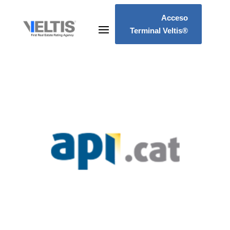
Acceso
Terminal Veltis®